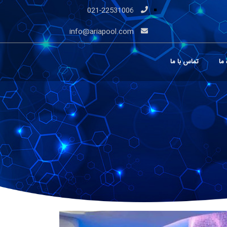
021-22531006
info@ariapool.com
 ما
تماس با ما