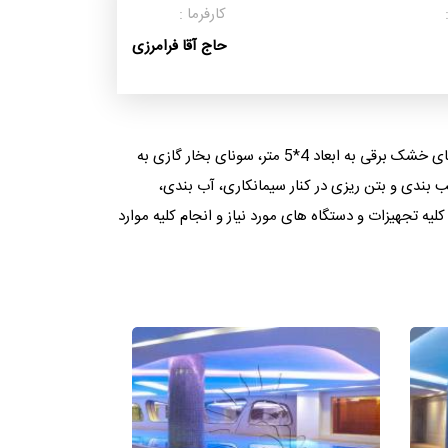
کارفرما :
حاج آقا فرامرزی
برج مسکونی که در سال 1389 توسط مهندس ثابت طراحی شده است دارای یک استخر مجلل به ابعاد 17*8 متر، جکوزی 4 نفره، سونای خشک برقی به ابعاد 4*5 متر، سونای بخار گازی به
بندی، قالب بندی و بتن ریزی در کنار سیمانکاری، آب بندی،
ه تجهیزات و دستگاه های مورد نیاز و انجام کلیه موارد