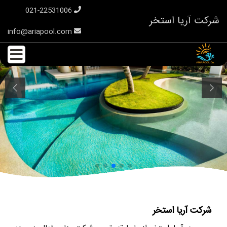
021-22531006
شرکت آریا استخر
info@ariapool.com
شرکت آریا استخر