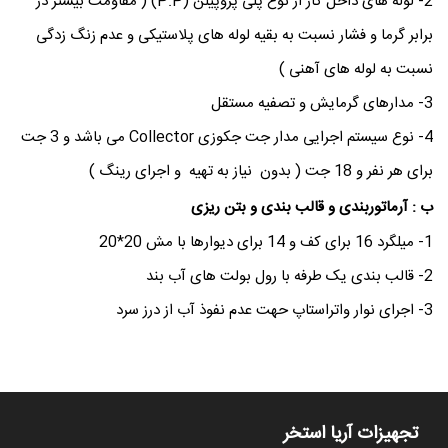
2- لوله های داخل کار از نوع پلی پروپیلن (P.P) ( مقاومت بیشتر در
برابر گرما و فشار نسبت به بقیه لوله های پلاستیکی و عدم زنگ زدگی
نسبت به لوله های آهنی )
3- مدارهای گرمایش و تصفیه مستقل
4- نوع سیستم اجرایی مدار جت جکوزی Collector می باشد و 3 جت
برای هر نفر و 18 جت ( بدون نیاز به تهیه و اجرای رینگ )
ب : آرماتوربندی و قالب بندی و بتن ریزی
1- میلگرد 16 برای کف و 14 برای دیوارها با مش 20*20
2- قالب بندی یک طرفه با رول بولت های آب بند
3- اجرای نوار واتراستاپ حهت عدم نفوذ آب از درز سرد
تجهیزات آریا استخر