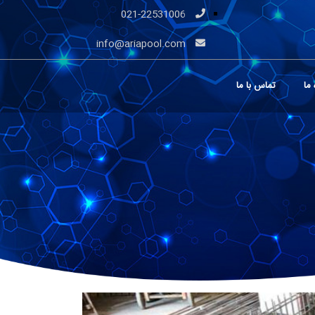
021-22531006
info@ariapool.com
 ما
تماس با ما