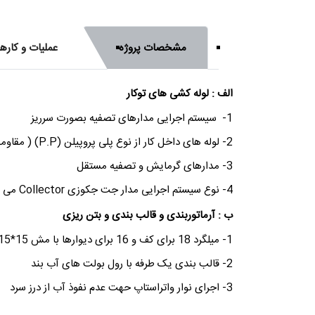
مشخصات پروژه
عملیات و کاره
الف : لوله کشی های توکار
1- سیستم اجرایی مدارهای تصفیه بصورت سرریز
2- لوله های داخل کار از نوع پلی پروپیلن (P.P) ( مقاومت بیشتر در برابر گرما و فشار نسبت به بقیه لوله های پلاستیکی و عدم زنگ زدگی نسبت به لوله های آهنی )
3- مدارهای گرمایش و تصفیه مستقل
4- نوع سیستم اجرایی مدار جت جکوزی Collector می باشد و 3 جت برای هر نفر و 12 جت ( بدون نیاز به تهیه و اجرای رینگ )
ب : آرماتوربندی و قالب بندی و بتن ریزی
1- میلگرد 18 برای کف و 16 برای دیوارها با مش 15*15
2- قالب بندی یک طرفه با رول بولت های آب بند
3- اجرای نوار واتراستاپ حهت عدم نفوذ آب از درز سرد