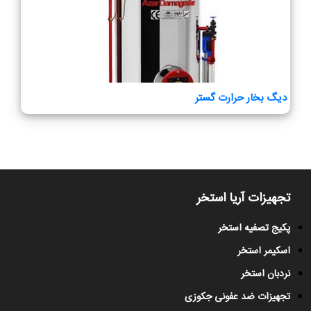
دیگ بخار حرارت گستر
تجهیزات آریا استخر
پکیج تصفیه استخر
اسکیمر استخر
نردبان استخر
تجهیزات ضد عفونی جکوزی