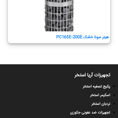
هیتر سونا خشک PC165E-200E
تجهیزات آریا استخر
پکیج تصفیه استخر
اسکیمر استخر
نردبان استخر
تجهیزات ضد عفونی جکوزی