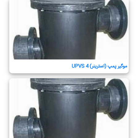
موگیر پمپ (استرینر) UPVS 4