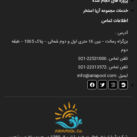
پروژه های انجام شده
خدمات مجموعه آریا استخر
اطلاعات تماس
آدرس :
بزرگراه رسالت – بین 16 متری اول و دوم شمالی – پلاک 1065 – طبقه
دوم
تلفن تماس :
021-22531006
تلفن تماس :
021-22313572
ایمیل :
info@ariapool.com