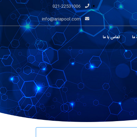
021-22531006
info@ariapool.com
 ما
تماس با ما