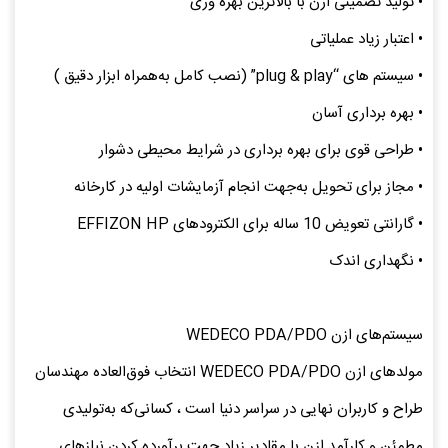
• تولید تضمینی ازن با بالاترین بهره وری
• اعتبار زیاد عملیاتی
• سیستم‌ های “plug & play” (نصب کامل به‌همراه ابزار دقیق )
• بهره‌ برداری آسان
• طراحی قوی برای بهره‌ برداری در شرایط محیطی دشوار
• مجاز برای تحویل به‌جهت انجام آزمایشات اولیه در کارخانه
• گارانتی تعویض 10 ساله برای الکترودهای EFFIZON HP
• نگهداری اندک
سیستم‌های ازن WEDECO PDA/PDO
مولدهای ازن WEDECO PDA/PDO انتخاب فوق‌العاده‌ مهندسان
طراح و کاربران نهایی در سراسر دنیا است ، کسانی‌که به‌تولیدی
مطمئن و کارآمد ازن با مقادیر زیاد جهت برآورده کردن نیازهای