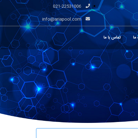
021-22531006
info@ariapool.com
 ما
تماس با ما