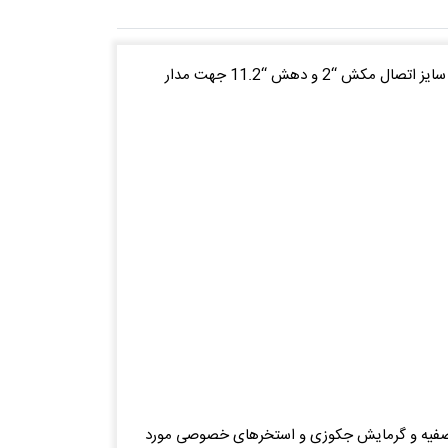
پمپ تصفیه استخریBADU MAGNA ساخت کمپانیSPECK آلمان با جنس بدنه از پلی پروپیلن تقویت شده با سیلیکات منیزیم و سایز اتصال مکش “2 و دهش “11.2 جهت مدار
تفاده برای مدار تصفیه و گرمایش جکوزی و استخرهای خصوصی مورد