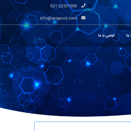
021-22531006
info@ariapool.com
 ما
تماس با ما