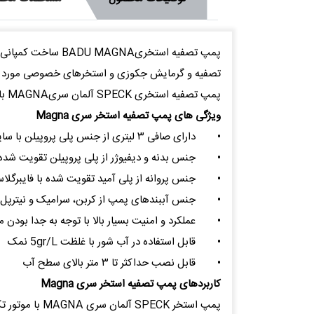
تصفیه و گرمایش جکوزی و استخرهای خصوصی مورد استفاده قرار میگیرد 
پمپ تصفیه استخری SPECK آلمان سریMAGNA با گارانتی 1 ساله و 10 سال خدمات پس از فروش عرضه می شود .
ویژگی های پمپ تصفیه استخر سری Magna
•
دارای صافی ۳ لیتری از جنس پلی پروپیلن با سایز مش ۳٫۲*۲٫۶
•
جنس بدنه و دیفیوژر از پلی پروپیلن تقویت شده با سیل
•
جنس پروانه از پلی آمید تقویت شده با فایبرگلاس (0 PA66
•
جنس آببندهای پمپ از کربن، سرامیک و نیترپل
•
عملکرد و امنیت بسیار بالا با توجه به جدا بودن م
•
قابل استفاده در آب شور با غلظت 5gr/L نمک
•
قابل نصب حداکثر تا ۳ متر بالای سطح آب
کاربردهای پمپ تصفیه استخر سری Magna
پمپ استخر CK