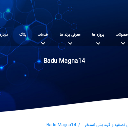
صولات
پروژه ها
معرفی برند ها
خدمات
بلاگ
درباره
Badu Magna14
تصفیه و گرمایش استخر
Badu Magna14