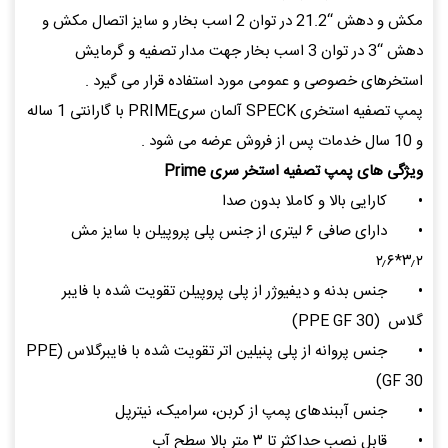
مکش و دهش “21.2 در توان 2 اسب بخار و سایز اتصال مکش و
دهش “3 در توان 3 اسب بخار جهت مدار تصفیه و گرمایش
استخرهای خصوصی و عمومی مورد استفاده قرار می گیرد .
پمپ تصفیه استخری SPECK آلمان سریPRIME با گارانتی 1 ساله
و 10 سال خدمات پس از فروش عرضه می شود .
ویژگی های پمپ تصفیه استخر سری Prime
•
کارایی بالا و کاملا بدون صدا
•
دارای صافی ۶ لیتری از جنس پلی پروپیلن با سایز مش
۳٫۲*۲٫۶
•
جنس بدنه و دیفیوژر از پلی پروپیلن تقویت شده با فایبر
گلاس (PPE GF 30)
•
جنس پروانه از پلی پنیلین اتر تقویت شده با فایبرگلاس (PPE
GF 30)
•
جنس آببندهای پمپ از کربن، سرامیک، نیترپل
•
قابل نصب حداکثر تا ۳ متر بالا سطح آب