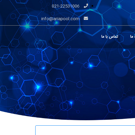
021-22531006
info@ariapool.com
 ما
تماس با ما