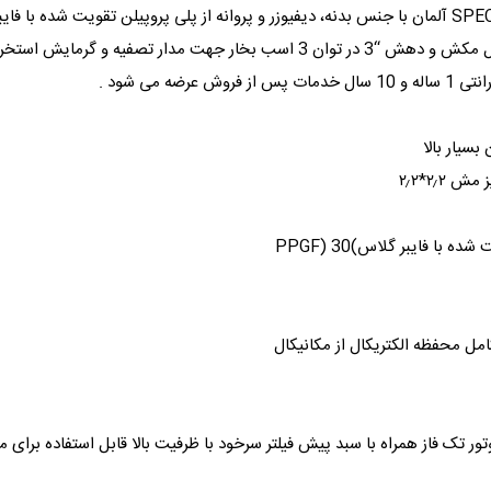
پمپ تصفیه استخری BADU Profi ساخت کمپانی SPECK آلمان با جنس بدنه، دیفیوزر و پروانه از پلی پروپ
سیار بالا
با فایبر گلاس)30 (PPGF
کامل محفظه الکتریکال از مکانیکال
فیه استخری SPECK آلمان سری Profi با موتور تک فاز همراه با سبد پیش فیلتر سرخود با ظرفیت بالا