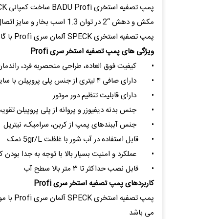
مکش و دهش “2 در توان 1.3 اسب بخار و سایز اتصال مکش و دهش “3 در توان 3 اسب بخار جهت مدار تصفیه و گرمایش استخرهای خصوصی و عمومی مورد استفاده قرار می گیرد .
پمپ تصفیه استخری SPECK آلمان سری Profi با گارانتی 1 ساله و 10 سال خدمات پس از فروش عرضه می شود .
ویژگی های پمپ تصفیه استخر سری Profi
•
کیفیت فوق العاده، طراحی منحصربه فرد، راندمان ب
•
دارای صافی ۴ لیتری از جنس پلی پروپیلن با سایز مش ۲٫۲*۲٫۲
•
دارای قابلیت تنظیم دور موتور
•
جنس بدنه دیفیوزر و پروانه از پلی پروپیلن تقویت شده 
•
جنس آببندهای پمپ از کربن، سرامیک، نیترپل
•
قابل استفاده در آب شور با غلظت 5gr/L نمک
•
عملکرد و امنیت بسیار بالا با توجه به جدا بودن 
•
قابل نصب حداکثر تا ۳ متر بالا سطح آب
کاربردهای پمپ تصفیه استخر سری Profi
پمپ تص
می باشد