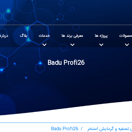
صولات
پروژه ها
معرفی برند ها
خدمات
بلاگ
درباره
Badu Profi26
تصفیه و گرمایش استخر
Badu Profi26