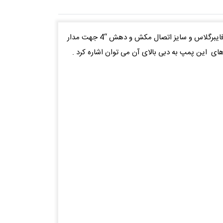
پمپ تصفیه استخریBADU RESORT ساخت کمپانیSPECK آلمان با جنس بدنه، دیفیوزر و پروانه از پلی پروپیلن تقویت شده با فایبرگلاس و سایز اتصال مکش و دهش “4 جهت مدار