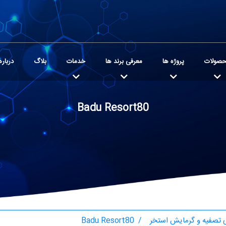
صولات
پروژه ها
معرفی برند ها
خدمات
بلاگ
درباره
Badu Resort80
تصفیه و گرمایش استخر
Badu Resort80