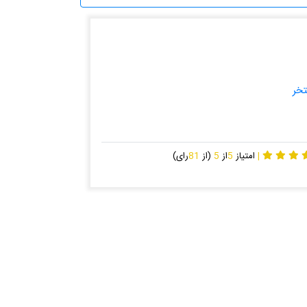
خر
|
امتیاز
5
از
5
(از
81
رای)