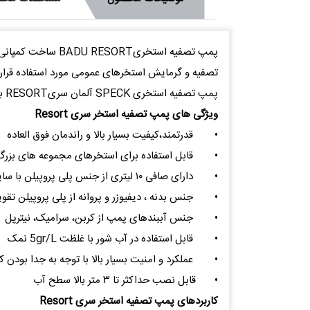
تصفیه و گرمایش استخرهای عمومی مورد استفاده قرار میگیرد . این پمپ در توان 5.5 و 7.5 اسب بخار موجود می باشد . ا
پمپ تصفیه استخری SPECK آلمان سریRESORT با گارانتی 1 ساله و 10 سال خدمات پس از فروش عرضه می شود .
ویژگی های پمپ تصفیه استخر سری Resort
•
قدرتمند،کیفیت بسیار بالا و راندمان فوق العاده
•
قابل استفاده برای استخرهای مجموعه های بزرگ 
•
دارای صافی ۱۰ لیتری از جنس پلی پروپیلن با سایز مش ۳٫۲*۳٫۴
•
جنس بدنه ، دیفیوزر و پروانه از پلی پروپیلن تقویت شده 
•
جنس آببندهای پمپ از کربن، سرامیک، نیترپل
•
قابل استفاده در آب شور با غلظت 5gr/L نمک
•
عملکرد و امنیت بسیار بالا با توجه به جدا بودن 
•
قابل نصب حداکثر تا ۳ متر بالا سطح آب
کاربردهای پمپ تصفیه استخر سری Resort