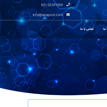
021-22531006
info@ariapool.com
 ما
تماس با ما