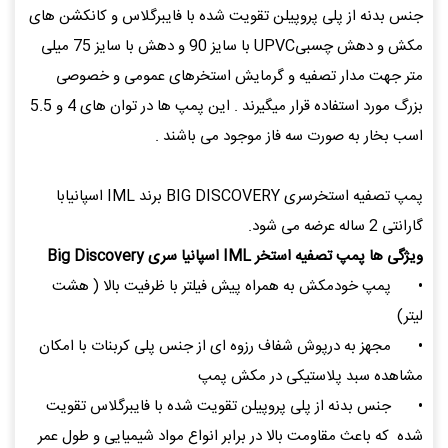
جنس بدنه از پلی پروپیلن تقویت شده با فایبرگلاس و کانکشن های
مکش و دهش چسبیUPVC با سایز 90 و دهش با سایز 75 میلی
متر جهت مدار تصفیه و گرمایش استخرهای عمومی و خصوصی
بزرگ مورد استفاده قرار میگیرند . این پمپ ها در توان های 4 و 5.5
اسب بخار به صورت سه فاز موجود می باشند .
پمپ تصفیه استخرسری BIG DISCOVERY برند IML اسپانیابا
گارانتی 2 ساله عرضه می شود.
ویژگی ها پمپ تصفیه استخر IML اسپانیا سری Big Discovery
•
پمپ خودمکش به همراه پیش فیلتر با ظرفیت بالا ( هشت
لیتر)
•
مجهز به درپوش شفاف رزوه ای از جنس پلی کربنات با امکان
مشاهده سبد پلاستیکی در مکش پمپ
•
جنس بدنه از پلی پروپیلن تقویت شده با فایبرگلاس تقویت
شده که باعث مقاومت بالا در برابر انواع مواد شیمیایی و طول عمر