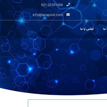
021-22531006
info@ariapool.com
 ما
تماس با ما