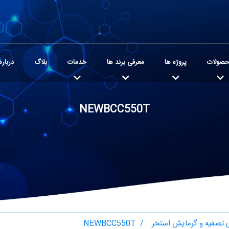
صولات
پروژه ها
معرفی برند ها
خدمات
بلاگ
درباره
NEWBCC550T
تصفیه و گرمایش استخر
NEWBCC550T