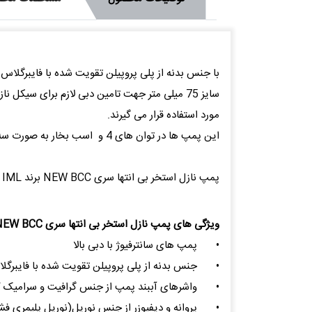
با جنس بدنه از پلی پروپیلن تقویت شده با فایبرگلاس و کان
سایز 75 میلی متر جهت تامین دبی لازم برای سیکل نازل های بی انتها در استخرهاUPVCسانترفیوژ سری
مورد استفاده قرار می گیرند.
این پمپ ها در توان های 4 و اسب بخار به صورت سه فاز موجود می باشند
پمپ نازل استخر بی انتها سری NEW BCC برند IML اسپانیابا گارانتی 2 ساله عرضه می شود.
ویژگی های پمپ نازل استخر بی انتها سری NEW BCC
•
پمپ های سانترفیوژ با دبی بالا
•
جنس بدنه از پلی پروپیلن تقویت شده با فایبرگلا
•
واشرهای آببند پمپ از جنس گرافیت و سرامیک که
•
پروانه و دیفیوزر از جنس نوریل(نوریل پلیمری فش