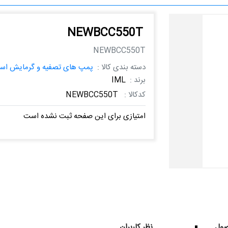
NEWBCC550T
NEWBCC550T
دسته بندی کالا :
پمپ های تصفیه و گرمایش است
برند :
IML
کدکالا :
NEWBCC550T
امتیازی برای این صفحه ثبت نشده است
ول
نظر کاربران