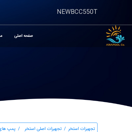
NEWBCC550T
صفحه اصلی
مح
تجهیزات استخر
تجهیزات اصلی استخر
پمپ های 