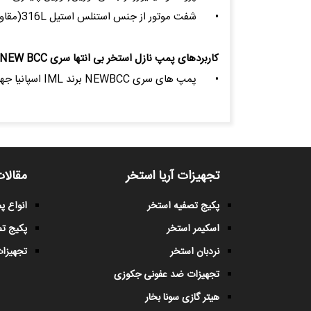
•
شفت موتور از جنس استنلس استیل 316L(مقاوم در برابر آب شور دریا )
کاربردهای پمپ نازل استخر بی انتها سری NEW BCC
•
پمپ های سری NEWBCC برند IML اسپانیا جهت تامین دبی مورد نیاز نازل های استخر بی انتها با توان های 4 و 5.5 اسب بخار به صورت سه فاز مورد استفاده قرار میگیرند .
تجهیزات آریا استخر
مقالات
پکیج تصفیه استخر
انواع 
اسکیمر استخر
پکیج ت
نردبان استخر
تجهیزات
تجهیزات ضد عفونی جکوزی
هیتر گازی سونا بخار