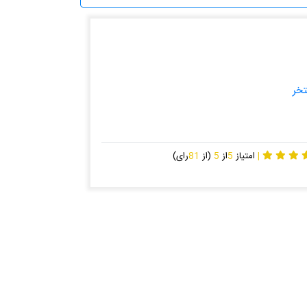
خر
|
امتیاز
5
از
5
(از
81
رای)