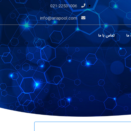
021-22531006
info@ariapool.com
 ما
تماس با ما