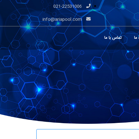
021-22531006
info@ariapool.com
 ما
تماس با ما