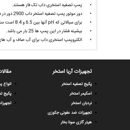
•
پمپ تصفیه استخری داب تک فاز هستند.
•
دور موتور پمپ تصفیه استخر داب 2900 دور در دقیقه می باشد.
•
برای سیالاتی که pH آنها بین 6.5 و 8.4 است مناسب می باشد.
•
بیشینه فشار در این پمپ ها 25 بار می باشد.
•
الکتروپمپ استخری داب برای آب صاف و آب های 
تجهیزات آریا استخر
مقالات
پکیج تصفیه استخر
انواع 
اسکیمر استخر
پکیج ت
نردبان استخر
تجهیزات
تجهیزات ضد عفونی جکوزی
هیتر گازی سونا بخار