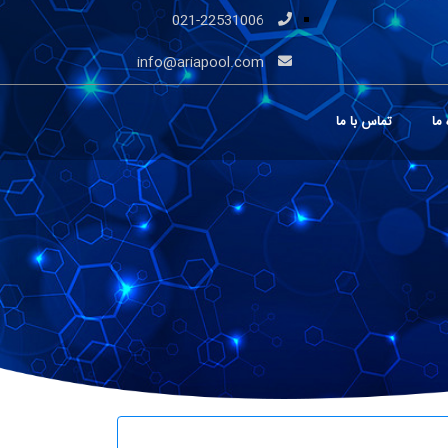
021-22531006
info@ariapool.com
 ما
تماس با ما