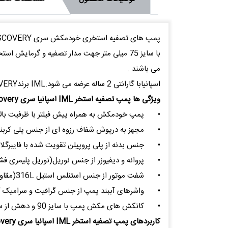
می باشند .
اسپانیابا گارانتی 2 ساله عرضه می شود.IML برندBIG DISCOVERY پمپ تصفیه استخرسری
ویژگی ها پمپ تصفیه استخر IML اسپانیا سری Big Discovery
•
پمپ خودمکش به همراه پیش فیلتر با ظرفیت بالا
•
مجهز به درپوش شفاف رزوه ای از جنس پلی کرب
•
جنس بدنه از پلی پروپیلن تقویت شده با فایبرگل
•
پروانه و دیفیوزر از جنس نوریل(نوریل پلیمری فش
•
شفت موتور از جنس استنلس استیل 316L(مقاوم در برابر آب شور دریا )
•
واشرهای آببند پمپ از جنس گرافیت و سرامیک که
•
کانکش های مکش پمپ با سایز 90 و دهش از سایز 75 به صورت مهره ماسوره چسبی
کاربردهای پمپ تصفیه استخر IML اسپانیا سری Big Discovery