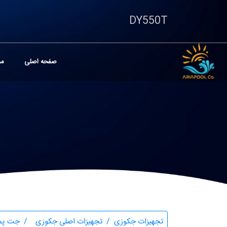
DY550T
صفحه اصلی
مح
تجهیزات جکوزی
تجهیزات اصلی جکوزی
جت پم