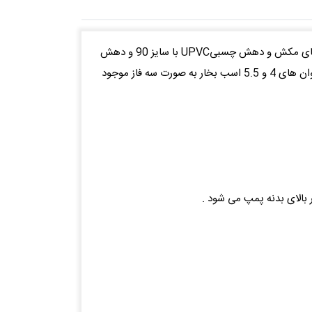
پمپ های تصفیه استخری خودمکش سری BIG DISCOVERY با جنس بدنه از پلی پروپیلن تقویت شده با فایبرگلاس و کانکشن های مکش و دهش چسبیUPVC با سایز 90 و دهش
با سایز 75 میلی متر جهت مدار تصفیه و گرمایش استخرهای عمومی و خصوصی بزرگ مورد استفاده قرار میگیرند . این پمپ ها در توان های 4 و 5.5 اسب بخار به صورت سه فاز موجود
 بالای بدنه پمپ می شود .