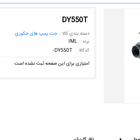
DY550T
دسته بندی کالا :
جت پمپ های جکوزی
برند :
IML
کدکالا :
DY550T-
امتیازی برای این صفحه ثبت نشده است
ول
نظر کاربران