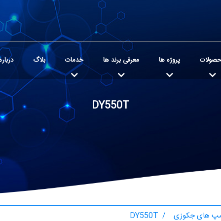
صولات
پروژه ها
معرفی برند ها
خدمات
بلاگ
درباره
DY550T
پ های جکوزی
DY550T