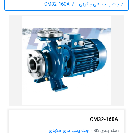
جت پمپ های جکوزی
CM32-160A
CM32-160A
دسته بندی کالا :
جت پمپ های جکوزی