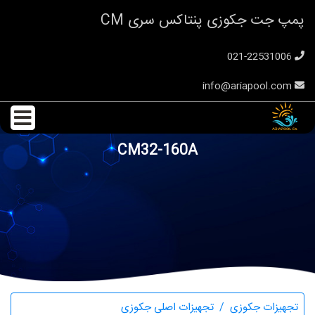
پمپ جت جکوزی پنتاکس سری CM
021-22531006
info@ariapool.com
CM32-160A
تجهیزات جکوزی
تجهیزات اصلی جکوزی