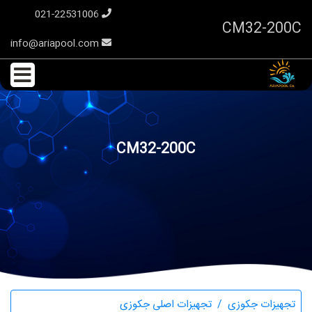
021-22531006
CM32-200C
info@ariapool.com
CM32-200C
تجهیزات جکوزی
تجهیزات اصلی جکوزی