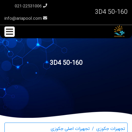
021-22531006
3D4 50-160
info@ariapool.com
3D4 50-160
تجهیزات جکوزی
تجهیزات اصلی جکوزی