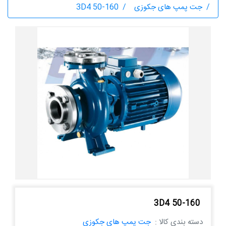
جت پمپ های جکوزی
3D4 50-160
3D4 50-160
دسته بندی کالا :
جت پمپ های جکوزی