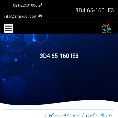
021-22531006
3D4 65-160 IE3
info@ariapool.com
3D4 65-160 IE3
تجهیزات جکوزی
تجهیزات اصلی جکوزی