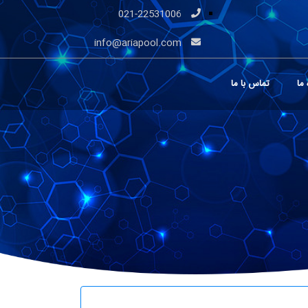
021-22531006
info@ariapool.com
 ما
تماس با ما