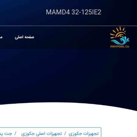
MAMD4 32-125IE2
صفحه اصلی
مح
تجهیزات جکوزی
تجهیزات اصلی جکوزی
جت پم