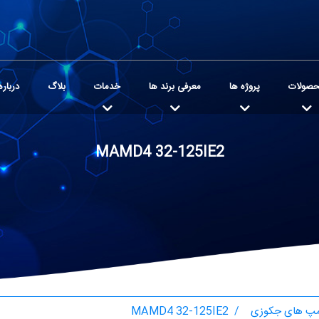
صولات
پروژه ها
معرفی برند ها
خدمات
بلاگ
درباره
MAMD4 32-125IE2
پ های جکوزی
MAMD4 32-125IE2