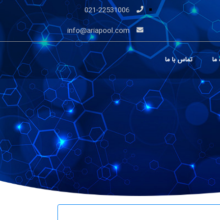
021-22531006
info@ariapool.com
 ما
تماس با ما