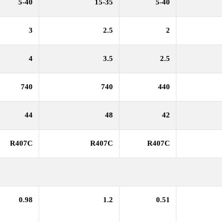
5-40
15-35
5-40
3
2.5
2
4
3.5
2.5
740
740
440
44
48
42
R407C
R407C
R407C
0.98
1.2
0.51