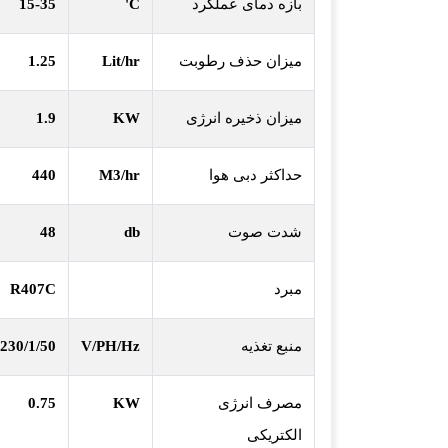
بازه دمای عملکرد
C
'
15-35
میزان حذف رطوبت
Lit/hr
1.25
میزان ذخیره انرژی
KW
1.9
حداکثر دبی هوا
M3/hr
440
شدت صوت
db
48
مبرد
R407C
منبع تغذیه
V/PH/Hz
230/1/50
مصرف انرژی
KW
0.75
الکتریکی