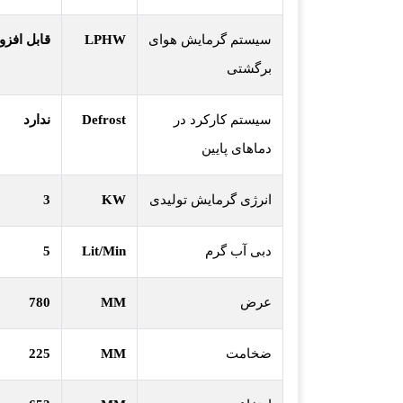
سیستم گرمایش هوای
LPHW
قابل افزو
برگشتی
سیستم کارکرد در
Defrost
ندارد
دماهای پایین
انرژی گرمایش تولیدی
KW
3
دبی آب گرم
Lit/Min
5
عرض
MM
780
ضخامت
MM
225