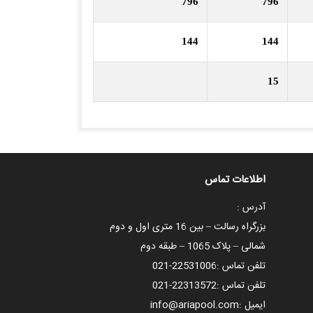
796
796
144
144
15
اطلاعات تماس
آدرس :
بزرگراه رسالت – بین 16 متری اول و دوم
شمالی – پلاک 1065 – طبقه دوم
تلفن تماس :
021-22531006
تلفن تماس :
021-22313572
ایمیل :
info@ariapool.com