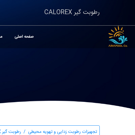
رطوبت گیر CALOREX
صفحه اصلی
مح
تجهیزات رطوبت زدایی و تهویه محیطی
رطوبت گیر CALOREX