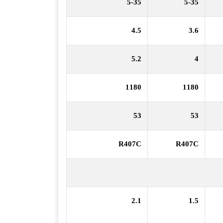
5-35
5-35
4.5
3.6
5.2
4
1180
1180
53
53
R407C
R407C
2.1
1.5