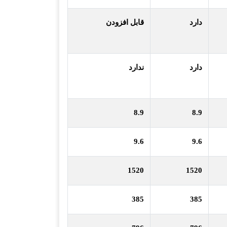
دارد
قابل افزودن
دارد
ندارد
8.9
8.9
9.6
9.6
1520
1520
385
385