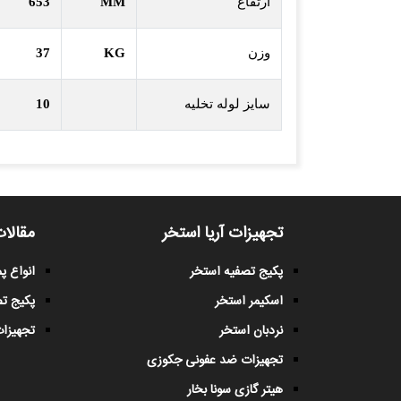
ارتفاع
MM
653
وزن
KG
37
سایز لوله تخلیه
10
تجهیزات آریا استخر
مقالات
پکیج تصفیه استخر
انواع 
اسکیمر استخر
پکیج ت
نردبان استخر
تجهیزات
تجهیزات ضد عفونی جکوزی
هیتر گازی سونا بخار