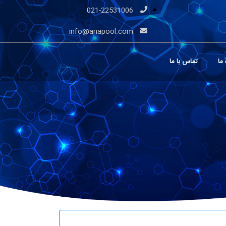
021-22531006
info@ariapool.com
 ما
تماس با ما