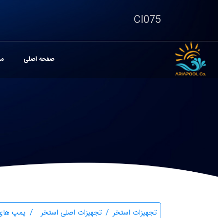
CI075
صفحه اصلی
مح
تجهیزات استخر
تجهیزات اصلی استخر
پمپ های 