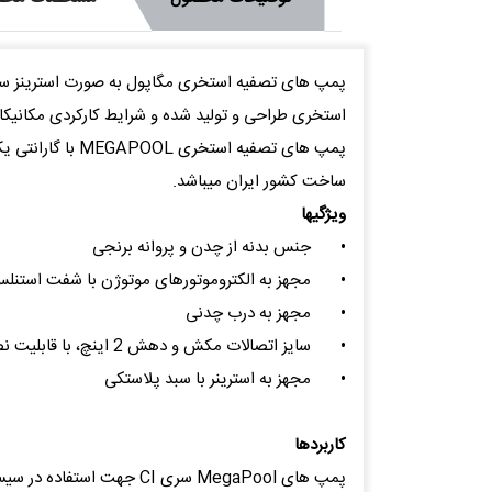
پمپ های تصفیه استخری مگاپول به صورت استرینز سرخو
استخری طراحی و تولید شده و شرایط کارکردی مکانیکال
پمپ های تصفیه استخری MEGAPOOL با گارانتی یک ساله عرضه می شود .
ساخت کشور ایران میباشد.
ویژگیها
•
جنس بدنه از چدن و پروانه برنجی
•
مجهز به الکتروموتورهای موتوژن با شفت استنل
•
مجهز به درب چدنی
•
سایز اتصالات مکش و دهش 2 اینچ، با قابلیت نصب مهره ماسوره چسبی UPVC
•
مجهز به استرینر با سبد پلاستکی
کاربردها
پمپ های MegaPool سری CI جهت استفاده در سیستم های تصفیه استخری طراحی و تولید شده است.