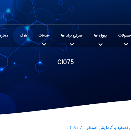
صولات
پروژه ها
معرفی برند ها
خدمات
بلاگ
درباره
CI075
تصفیه و گرمایش استخر
CI075