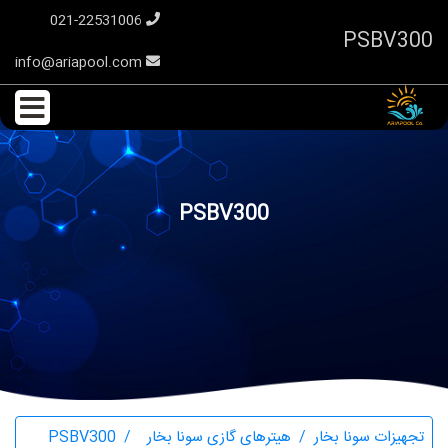
021-22531006
PSBV300
info@ariapool.com
PSBV300
تجهیزات سونا بخار
هیترهای گازی سونا بخار
PSBV300