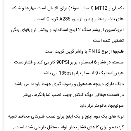
تکمیلی و MT12 (ایساب سوئد) برای آلایش است مهارها و شبکه
های بالا ، وسط و پایین از ورق A285 گرید C است .
ایزولاسیون از پشم سنگ 2 اینچ استاندارد و روکش از ورقهای رنگی
تشکیل شده است .
فلنچها از نوع PN16 با واشر گرین گریت است .
سیستم در فشار 6 اتمسفر ، برابر 90PSI کار می کند و فشار تست
هیدرواستاتیک 9 اتمسفر برابر 135psi می باشد
دیگ دارای دریچه هندهول و رسوب گیری جهت بازدید می باشد
در قسمت فوقانی دیگ کلکتور جهت نصب نمایانگرها، پرشر
سوئیچها، مانومتر قرار دارد
لوله های یک دوم اینچ و یک اینچ برای نصب شیرهای محافظ تعبیه
گردیده و برای کاهش فشار بخار، لوله مستقل طراحی شده است .