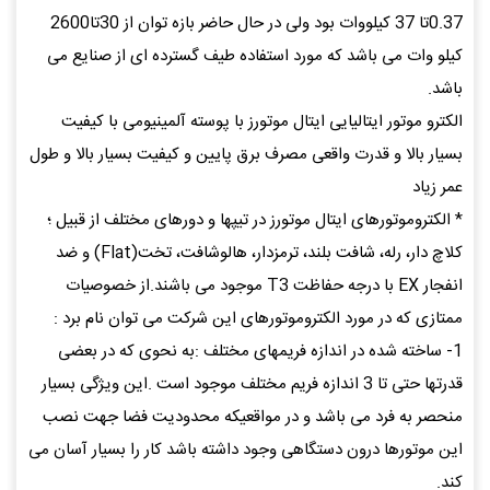
0.37تا 37 کیلووات بود ولی در حال حاضر بازه توان از 30تا2600
کیلو وات می باشد که مورد استفاده طیف گسترده ای از صنایع می
باشد.
الکترو موتور ایتالیایی ایتال موتورز با پوسته آلمینیومی با کیفیت
بسیار بالا و قدرت واقعی مصرف برق پایین و کیفیت بسیار بالا و طول
عمر زیاد
* الکتروموتورهای ایتال موتورز در تیپها و دورهای مختلف از قبیل ؛
کلاچ دار، رله، شافت بلند، ترمزدار، هالوشافت، تخت(Flat) و ضد
انفجار EX با درجه حفاظت T3 موجود می باشند.از خصوصیات
ممتازی که در مورد الکتروموتورهای این شرکت می توان نام برد :
1- ساخته شده در اندازه فریمهای مختلف :به نحوی که در بعضی
قدرتها حتی تا 3 اندازه فریم مختلف موجود است .این ویژگی بسیار
منحصر به فرد می باشد و در مواقعیکه محدودیت فضا جهت نصب
این موتورها درون دستگاهی وجود داشته باشد کار را بسیار آسان می
کند.