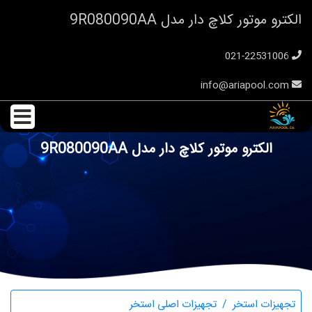
الکترو موتور کلاچ دار مدل 9R080090AA
021-22531006
info@ariapool.com
الکترو موتور کلاچ دار مدل 9R080090AA
تجهیزات استخر
تجهیزات اصلی استخر