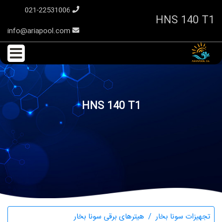
021-22531006
HNS 140 T1
info@ariapool.com
HNS 140 T1
تجهیزات سونا بخار
هیترهای برقی سونا بخار