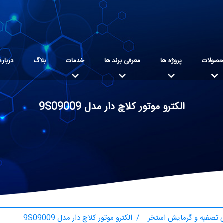
صولات
پروژه ها
معرفی برند ها
خدمات
بلاگ
درباره
الکترو موتور کلاچ دار مدل 9S09009
تصفیه و گرمایش استخر
الکترو موتور کلاچ دار مدل 9S09009