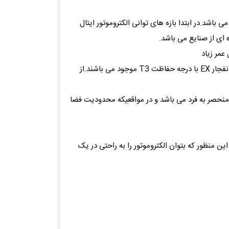
ی باشد.در ابتدا بازه های توانی الکتروموتور ایتال
عمر زیاد
* الکتروموتورهای ایتال موتورز در تیپها و دورهای مختلف از قبیل ؛ کلاچ دار، رله، شافت بلند، ترمزدار، هالوشافت، تخت(Flat) و ضد انفجار EX با درجه حفاظت T3 موجود می باشند.از
ریم مختلف موجود است .این ویژگی بسیار منحصر به فرد می باشد و در مواقعیکه محدودیت فضا
 منظور که بتوان الکتروموتور را به راحتی در یک