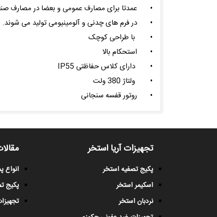
•
عمدتا برای مصارف عمومی و بعضا در مصارف صنعتی
•
در فرم های چدنی و آلومینیومی تولید می شوند.
•
با طراحی کوچک
•
استحکام بالا
•
دارای کلاس حفاظتی IP55
•
ولتاژ 380 ولت
•
روتور قفسه سنجانی
تجهیزات آریا استخر
مقالات
پکیج تصفیه استخر
انواع 
اسکیمر استخر
پکیج ت
نردبان استخر
تجهیزات