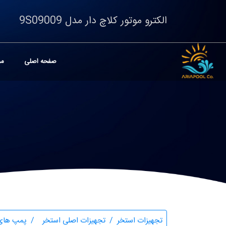
الکترو موتور کلاچ دار مدل 9S09009
صفحه اصلی
مح
تجهیزات استخر
تجهیزات اصلی استخر
پمپ های 