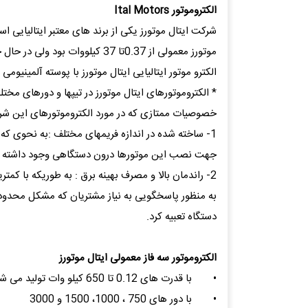
الكتروموتور Ital Motors
شرکت ایتال موتورز یکی از برند های معتبر ایتالیایی است
موتورز معمولی از 0.37تا 37 کیلووات بود ولی در حال حاضر بازه توان از 30تا2600 کیلو وات می باشد که مورد استفاده طیف گسترده ای از صنایع می باشد.
الکترو موتور ایتالیایی ایتال موتورز با پوسته آلمینیوم
خصوصیات ممتازی که در مورد الکتروموتورهای این شرک
جهت نصب این موتورها درون دستگاهی وجود داشته باش
2- راندمان بالا و مصرف بهینه برق : به طوریکه با کمترین مصرف برق از بالا ترین راندمان برخوردار خواهد بود.
به منظور پاسخگویی به نیاز مشتریان که مشکل محدودیت
دستگاه تعبیه کرد.
الکتروموتور سه فاز معمولی ایتال موتورز
•
با قدرت های 0.12 تا 650 کیلو وات تولید می شوند.
•
با دور های 750 ، 1000، 1500 و 3000