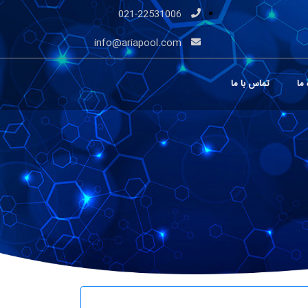
021-22531006
info@ariapool.com
 ما
تماس با ما