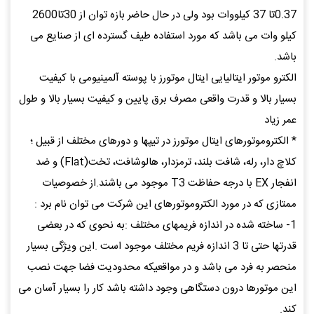
0.37تا 37 کیلووات بود ولی در حال حاضر بازه توان از 30تا2600
کیلو وات می باشد که مورد استفاده طیف گسترده ای از صنایع می
باشد.
الکترو موتور ایتالیایی ایتال موتورز با پوسته آلمینیومی با کیفیت
بسیار بالا و قدرت واقعی مصرف برق پایین و کیفیت بسیار بالا و طول
عمر زیاد
* الکتروموتورهای ایتال موتورز در تیپها و دورهای مختلف از قبیل ؛
کلاچ دار، رله، شافت بلند، ترمزدار، هالوشافت، تخت(Flat) و ضد
انفجار EX با درجه حفاظت T3 موجود می باشند.از خصوصیات
ممتازی که در مورد الکتروموتورهای این شرکت می توان نام برد :
1- ساخته شده در اندازه فریمهای مختلف :به نحوی که در بعضی
قدرتها حتی تا 3 اندازه فریم مختلف موجود است .این ویژگی بسیار
منحصر به فرد می باشد و در مواقعیکه محدودیت فضا جهت نصب
این موتورها درون دستگاهی وجود داشته باشد کار را بسیار آسان می
کند.