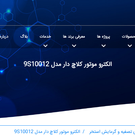
صولات
پروژه ها
معرفی برند ها
خدمات
بلاگ
درباره
الکترو موتور کلاچ دار مدل 9S10012
تصفیه و گرمایش استخر
الکترو موتور کلاچ دار مدل 9S10012