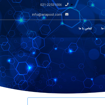
021-22531006
info@ariapool.com
 ما
تماس با ما