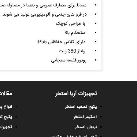
•
عمدتا برای مصارف عمومی و بعضا در مصارف صنعتی
•
در فرم های چدنی و آلومینیومی تولید می شوند.
•
با طراحی کوچک
•
استحکام بالا
•
دارای کلاس حفاظتی IP55
•
ولتاژ 380 ولت
•
روتور قفسه سنجانی
تجهیزات آریا استخر
مقالات
پکیج تصفیه استخر
انواع 
اسکیمر استخر
پکیج ت
نردبان استخر
تجهیزات