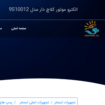
الکترو موتور کلاچ دار مدل 9S10012
صفحه اصلی
مح
تجهیزات استخر
تجهیزات اصلی استخر
پمپ های 