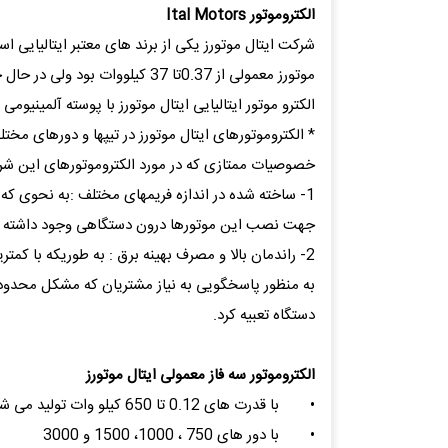
الكتروموتور Ital Motors
شرکت ایتال موتورز یکی از برند های معتبر ایتالیایی است
موتورز معمولی از 0.37تا 37 کیلووات بود ولی در حال حاضر بازه توان از 30تا2600 کیلو وات می باشد که مورد استفاده طیف گسترده ای از صنایع می باشد.
الکترو موتور ایتالیایی ایتال موتورز با پوسته آلمینیوم
خصوصیات ممتازی که در مورد الکتروموتورهای این شرک
جهت نصب این موتورها درون دستگاهی وجود داشته باش
2- راندمان بالا و مصرف بهینه برق : به طوریکه با کمترین مصرف برق از بالا ترین راندمان برخوردار خواهد بود.
به منظور پاسخگویی به نیاز مشتریان که مشکل محدودیت
دستگاه تعبیه کرد.
الکتروموتور سه فاز معمولی ایتال موتورز
•
با قدرت های 0.12 تا 650 کیلو وات تولید می شوند.
•
با دور های 750 ، 1000، 1500 و 3000