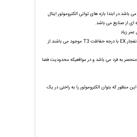
ی باشد.در ابتدا بازه های توانی الکتروموتور ایتال
عمر زیاد
* الکتروموتورهای ایتال موتورز در تیپها و دورهای مختلف از قبیل ؛ کلاچ دار، رله، شافت بلند، ترمزدار، هالوشافت، تخت(Flat) و ضد انفجار EX با درجه حفاظت T3 موجود می باشند.از
ریم مختلف موجود است .این ویژگی بسیار منحصر به فرد می باشد و در مواقعیکه محدودیت فضا
 منظور که بتوان الکتروموتور را به راحتی در یک