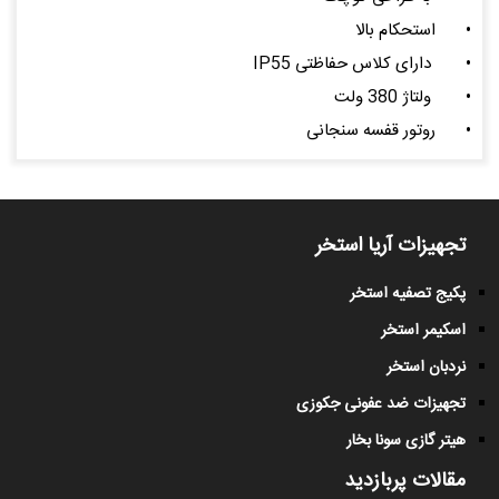
•
استحکام بالا
•
دارای کلاس حفاظتی IP55
•
ولتاژ 380 ولت
•
روتور قفسه سنجانی
تجهیزات آریا استخر
پکیج تصفیه استخر
اسکیمر استخر
نردبان استخر
تجهیزات ضد عفونی جکوزی
هیتر گازی سونا بخار
مقالات پربازدید