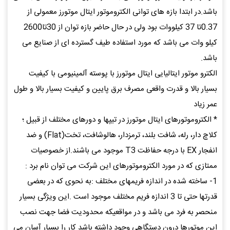
باشد.در ابتدا بازه های توانی الکتروموتور ایتال موتورز معمولی از
0.37تا 37 کیلووات بود ولی در حال حاضر بازه توان از 30تا2600
کیلو وات می باشد که مورد استفاده طیف گسترده ای از صنایع می
باشد.
الکترو موتور ایتالیایی ایتال موتورز با پوسته آلمینیومی با کیفیت
بسیار بالا و قدرت واقعی مصرف برق پایین و کیفیت بسیار بالا و طول
عمر زیاد
* الکتروموتورهای ایتال موتورز در تیپها و دورهای مختلف از قبیل ؛
کلاچ دار، رله، شافت بلند، ترمزدار، هالوشافت، تخت(Flat) و ضد
انفجار EX با درجه حفاظت T3 موجود می باشند.از خصوصیات
ممتازی که در مورد الکتروموتورهای این شرکت می توان نام برد :
1- ساخته شده در اندازه فریمهای مختلف :به نحوی که در بعضی
قدرتها حتی تا 3 اندازه فریم مختلف موجود است .این ویژگی بسیار
منحصر به فرد می باشد و در مواقعیکه محدودیت فضا جهت نصب
این موتورها درون دستگاهی وجود داشته باشد کار را بسیار آسان می