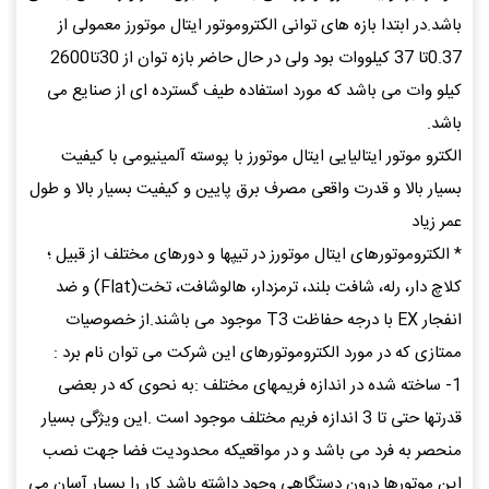
باشد.در ابتدا بازه های توانی الکتروموتور ایتال موتورز معمولی از
0.37تا 37 کیلووات بود ولی در حال حاضر بازه توان از 30تا2600
کیلو وات می باشد که مورد استفاده طیف گسترده ای از صنایع می
باشد.
الکترو موتور ایتالیایی ایتال موتورز با پوسته آلمینیومی با کیفیت
بسیار بالا و قدرت واقعی مصرف برق پایین و کیفیت بسیار بالا و طول
عمر زیاد
* الکتروموتورهای ایتال موتورز در تیپها و دورهای مختلف از قبیل ؛
کلاچ دار، رله، شافت بلند، ترمزدار، هالوشافت، تخت(Flat) و ضد
انفجار EX با درجه حفاظت T3 موجود می باشند.از خصوصیات
ممتازی که در مورد الکتروموتورهای این شرکت می توان نام برد :
1- ساخته شده در اندازه فریمهای مختلف :به نحوی که در بعضی
قدرتها حتی تا 3 اندازه فریم مختلف موجود است .این ویژگی بسیار
منحصر به فرد می باشد و در مواقعیکه محدودیت فضا جهت نصب
این موتورها درون دستگاهی وجود داشته باشد کار را بسیار آسان می