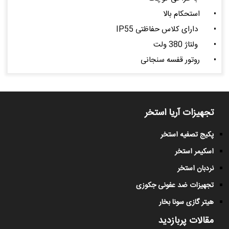
•
استحکام بالا
•
دارای کلاس حفاظتی IP55
•
ولتاژ 380 ولت
•
روتور قفسه سنجانی
تجهیزات آریا استخر
پکیج تصفیه استخر
اسکیمر استخر
نردبان استخر
تجهیزات ضد عفونی جکوزی
هیتر گازی سونا بخار
مقالات پربازدید