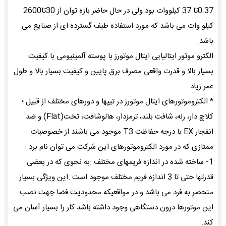
0.37تا 37 کیلووات بود ولی در حال حاضر بازه توان از 30تا2600
کیلو وات می باشد که مورد استفاده طیف گسترده ای از صنایع می
باشد.
الکترو موتور ایتالیایی ایتال موتورز با پوسته آلمینیومی با کیفیت
بسیار بالا و قدرت واقعی مصرف برق پایین و کیفیت بسیار بالا و طول
عمر زیاد
* الکتروموتورهای ایتال موتورز در تیپها و دورهای مختلف از قبیل ؛
کلاچ دار، رله، شافت بلند، ترمزدار، هالوشافت، تخت(Flat) و ضد
انفجار EX با درجه حفاظت T3 موجود می باشند.از خصوصیات
ممتازی که در مورد الکتروموتورهای این شرکت می توان نام برد :
1- ساخته شده در اندازه فریمهای مختلف :به نحوی که در بعضی
قدرتها حتی تا 3 اندازه فریم مختلف موجود است .این ویژگی بسیار
منحصر به فرد می باشد و در مواقعیکه محدودیت فضا جهت نصب
این موتورها درون دستگاهی وجود داشته باشد کار را بسیار آسان می
کند.