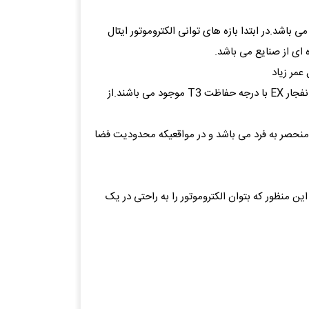
ی باشد.در ابتدا بازه های توانی الکتروموتور ایتال
عمر زیاد
* الکتروموتورهای ایتال موتورز در تیپها و دورهای مختلف از قبیل ؛ کلاچ دار، رله، شافت بلند، ترمزدار، هالوشافت، تخت(Flat) و ضد انفجار EX با درجه حفاظت T3 موجود می باشند.از
ریم مختلف موجود است .این ویژگی بسیار منحصر به فرد می باشد و در مواقعیکه محدودیت فضا
 منظور که بتوان الکتروموتور را به راحتی در یک