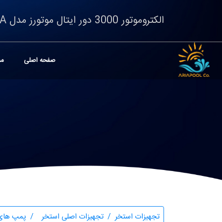
الکتروموتور 3000 دور ایتال موتورز مدل 9G080090AA
صفحه اصلی
مح
تجهیزات استخر
تجهیزات اصلی استخر
پمپ های 