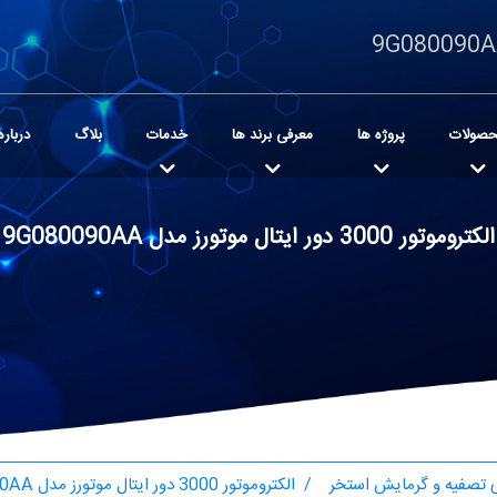
صولات
پروژه ها
معرفی برند ها
خدمات
بلاگ
درباره
الکتروموتور 3000 دور ایتال موتورز مدل 9G080090AA
تصفیه و گرمایش استخر
الکتروموتور 3000 دور ایتال موتورز مدل 9G080090AA