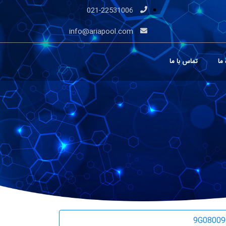
021-22531006
info@ariapool.com
 ما
تماس با ما