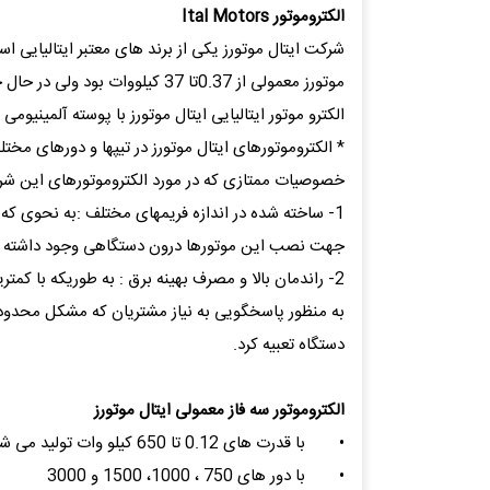
الكتروموتور Ital Motors
شرکت ایتال موتورز یکی از برند های معتبر ایتالیایی است
موتورز معمولی از 0.37تا 37 کیلووات بود ولی در حال حاضر بازه توان از 30تا2600 کیلو وات می باشد که مورد استفاده طیف گسترده ای از صنایع می باشد.
الکترو موتور ایتالیایی ایتال موتورز با پوسته آلمینیوم
خصوصیات ممتازی که در مورد الکتروموتورهای این شرک
جهت نصب این موتورها درون دستگاهی وجود داشته باش
2- راندمان بالا و مصرف بهینه برق : به طوریکه با کمترین مصرف برق از بالا ترین راندمان برخوردار خواهد بود.
به منظور پاسخگویی به نیاز مشتریان که مشکل محدودیت
دستگاه تعبیه کرد.
الکتروموتور سه فاز معمولی ایتال موتورز
•
با قدرت های 0.12 تا 650 کیلو وات تولید می شوند.
•
با دور های 750 ، 1000، 1500 و 3000