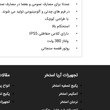
•
عمدتا برای مصارف عمومی و بعضا در مصارف صنعتی
•
در فرم های چدنی و آلومینیومی تولید می شوند.
•
با طراحی کوچک
•
استحکام بالا
•
دارای کلاس حفاظتی IP55
•
ولتاژ 380 ولت
•
روتور قفسه سنجانی
تجهیزات آریا استخر
مقالات
پکیج تصفیه استخر
انواع 
اسکیمر استخر
پکیج ت
نردبان استخر
تجهیزات