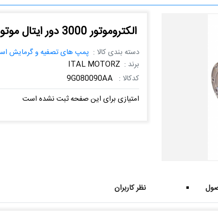
الکتروموتور 3000 دور ایتال موتورز مدل 9G080090AA
دسته بندی کالا :
پمپ های تصفیه و گرمایش است
برند :
ITAL MOTORZ
کدکالا :
9G080090AA
امتیازی برای این صفحه ثبت نشده است
ول
نظر کاربران