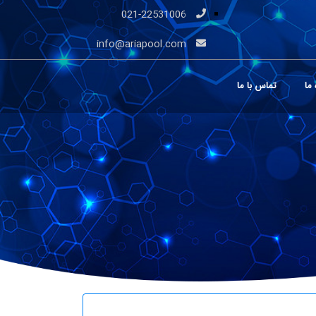
021-22531006
info@ariapool.com
 ما
تماس با ما