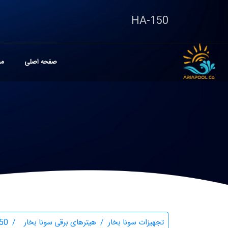
HA-150
صفحه اصلی
مح
تجهیزات سونا بخار
هیترهای برقی سونا بخار
50