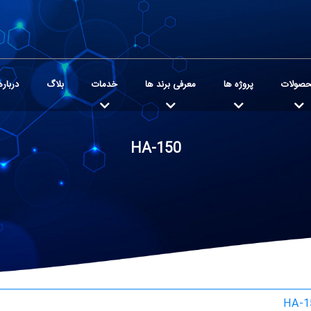
صولات
پروژه ها
معرفی برند ها
خدمات
بلاگ
درباره
HA-150
HA-1