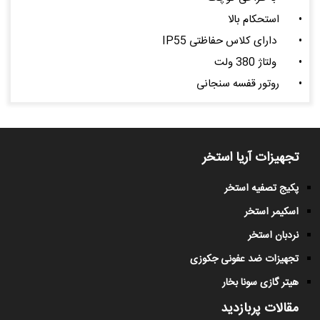
•
استحکام بالا
•
دارای کلاس حفاظتی IP55
•
ولتاژ 380 ولت
•
روتور قفسه سنجانی
تجهیزات آریا استخر
پکیج تصفیه استخر
اسکیمر استخر
نردبان استخر
تجهیزات ضد عفونی جکوزی
هیتر گازی سونا بخار
مقالات پربازدید