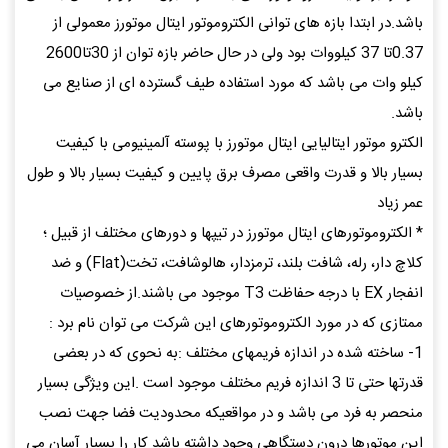
باشد.در ابتدا بازه های توانی الکتروموتور ایتال موتورز معمولی از
0.37تا 37 کیلووات بود ولی در حال حاضر بازه توان از 30تا2600
کیلو وات می باشد که مورد استفاده طیف گسترده ای از صنایع می
باشد.
الکترو موتور ایتالیایی ایتال موتورز با پوسته آلمینیومی با کیفیت
بسیار بالا و قدرت واقعی مصرف برق پایین و کیفیت بسیار بالا و طول
عمر زیاد
* الکتروموتورهای ایتال موتورز در تیپها و دورهای مختلف از قبیل ؛
کلاچ دار، رله، شافت بلند، ترمزدار، هالوشافت، تخت(Flat) و ضد
انفجار EX با درجه حفاظت T3 موجود می باشند.از خصوصیات
ممتازی که در مورد الکتروموتورهای این شرکت می توان نام برد :
1- ساخته شده در اندازه فریمهای مختلف :به نحوی که در بعضی
قدرتها حتی تا 3 اندازه فریم مختلف موجود است .این ویژگی بسیار
منحصر به فرد می باشد و در مواقعیکه محدودیت فضا جهت نصب
این موتورها درون دستگاهی وجود داشته باشد کار را بسیار آسان می