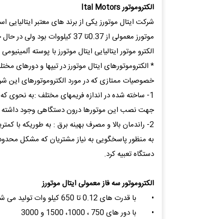
الكتروموتور Ital Motors
شرکت ایتال موتورز یکی از برند های معتبر ایتالیایی است
موتورز معمولی از 0.37تا 37 کیلووات بود ولی در حال حاضر بازه توان از 30تا2600 کیلو وات می باشد که مورد استفاده طیف گسترده ای از صنایع می باشد.
الکترو موتور ایتالیایی ایتال موتورز با پوسته آلمینیوم
خصوصیات ممتازی که در مورد الکتروموتورهای این شرک
جهت نصب این موتورها درون دستگاهی وجود داشته باش
2- راندمان بالا و مصرف بهینه برق : به طوریکه با کمترین مصرف برق از بالا ترین راندمان برخوردار خواهد بود.
به منظور پاسخگویی به نیاز مشتریان که مشکل محدودیت
دستگاه تعبیه کرد.
الکتروموتور سه فاز معمولی ایتال موتورز
•
با قدرت های 0.12 تا 650 کیلو وات تولید می شوند.
•
با دور های 750 ، 1000، 1500 و 3000