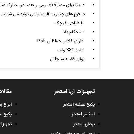
•
عمدتا برای مصارف عمومی و بعضا در مصارف صنعتی
•
در فرم های چدنی و آلومینیومی تولید می شوند.
•
با طراحی کوچک
•
استحکام بالا
•
دارای کلاس حفاظتی IP55
•
ولتاژ 380 ولت
•
روتور قفسه سنجانی
تجهیزات آریا استخر
مقالات
پکیج تصفیه استخر
انواع 
اسکیمر استخر
پکیج ت
نردبان استخر
تجهیزات