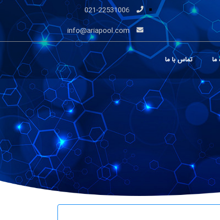
021-22531006
info@ariapool.com
 ما
تماس با ما