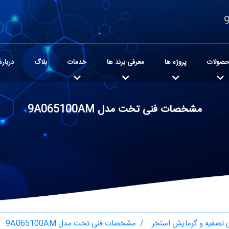
صولات
پروژه ها
معرفی برند ها
خدمات
بلاگ
درباره
مشخصات فنی تخت مدل 9A065100AM
تصفیه و گرمایش استخر
مشخصات فنی تخت مدل 9A065100AM