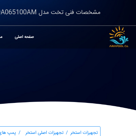
مشخصات فنی تخت مدل 9A065100AM
صفحه اصلی
مح
تجهیزات استخر
تجهیزات اصلی استخر
پمپ های 