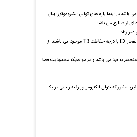
ی باشد.در ابتدا بازه های توانی الکتروموتور ایتال
عمر زیاد
* الکتروموتورهای ایتال موتورز در تیپها و دورهای مختلف از قبیل ؛ کلاچ دار، رله، شافت بلند، ترمزدار، هالوشافت، تخت(Flat) و ضد انفجار EX با درجه حفاظت T3 موجود می باشند.از
ریم مختلف موجود است .این ویژگی بسیار منحصر به فرد می باشد و در مواقعیکه محدودیت فضا
 منظور که بتوان الکتروموتور را به راحتی در یک