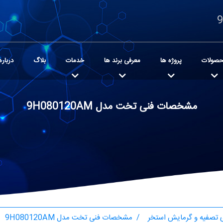
صولات
پروژه ها
معرفی برند ها
خدمات
بلاگ
درباره
مشخصات فنی تخت مدل 9H080120AM
تصفیه و گرمایش استخر
مشخصات فنی تخت مدل 9H080120AM