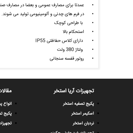
•
عمدتا برای مصارف عمومی و بعضا در مصارف صنعتی
•
در فرم های چدنی و آلومینیومی تولید می شوند.
•
با طراحی کوچک
•
استحکام بالا
•
دارای کلاس حفاظتی IP55
•
ولتاژ 380 ولت
•
روتور قفسه سنجانی
تجهیزات آریا استخر
مقالات
پکیج تصفیه استخر
انواع 
اسکیمر استخر
پکیج ت
نردبان استخر
تجهیزات