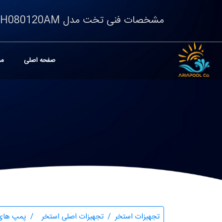
مشخصات فنی تخت مدل 9H080120AM
صفحه اصلی
مح
تجهیزات استخر
تجهیزات اصلی استخر
پمپ های 