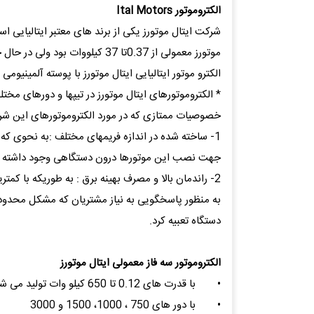
الكتروموتور Ital Motors
شرکت ایتال موتورز یکی از برند های معتبر ایتالیایی است
موتورز معمولی از 0.37تا 37 کیلووات بود ولی در حال حاضر بازه توان از 30تا2600 کیلو وات می باشد که مورد استفاده طیف گسترده ای از صنایع می باشد.
الکترو موتور ایتالیایی ایتال موتورز با پوسته آلمینیوم
خصوصیات ممتازی که در مورد الکتروموتورهای این شرک
جهت نصب این موتورها درون دستگاهی وجود داشته باش
2- راندمان بالا و مصرف بهینه برق : به طوریکه با کمترین مصرف برق از بالا ترین راندمان برخوردار خواهد بود.
به منظور پاسخگویی به نیاز مشتریان که مشکل محدودیت
دستگاه تعبیه کرد.
الکتروموتور سه فاز معمولی ایتال موتورز
•
با قدرت های 0.12 تا 650 کیلو وات تولید می شوند.
•
با دور های 750 ، 1000، 1500 و 3000