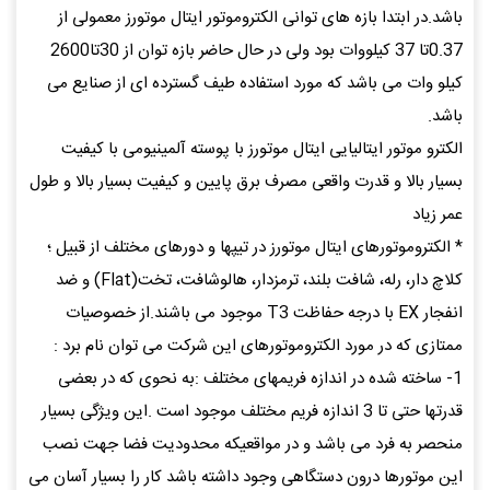
باشد.در ابتدا بازه های توانی الکتروموتور ایتال موتورز معمولی از
0.37تا 37 کیلووات بود ولی در حال حاضر بازه توان از 30تا2600
کیلو وات می باشد که مورد استفاده طیف گسترده ای از صنایع می
باشد.
الکترو موتور ایتالیایی ایتال موتورز با پوسته آلمینیومی با کیفیت
بسیار بالا و قدرت واقعی مصرف برق پایین و کیفیت بسیار بالا و طول
عمر زیاد
* الکتروموتورهای ایتال موتورز در تیپها و دورهای مختلف از قبیل ؛
کلاچ دار، رله، شافت بلند، ترمزدار، هالوشافت، تخت(Flat) و ضد
انفجار EX با درجه حفاظت T3 موجود می باشند.از خصوصیات
ممتازی که در مورد الکتروموتورهای این شرکت می توان نام برد :
1- ساخته شده در اندازه فریمهای مختلف :به نحوی که در بعضی
قدرتها حتی تا 3 اندازه فریم مختلف موجود است .این ویژگی بسیار
منحصر به فرد می باشد و در مواقعیکه محدودیت فضا جهت نصب
این موتورها درون دستگاهی وجود داشته باشد کار را بسیار آسان می