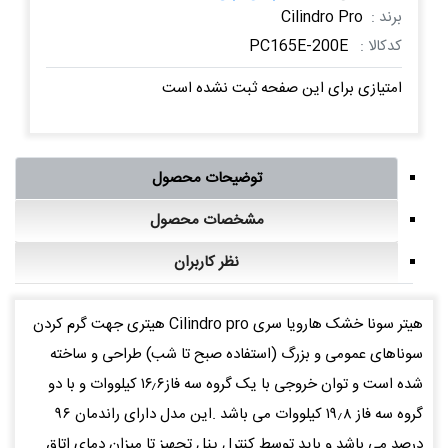
برند :
Cilindro Pro
کدکالا :
PC165E-200E
امتیازی برای این صفحه ثبت نشده است
توضیحات محصول
مشخصات محصول
نظر کاربران
هیتر سونا خشک هارویا سری Cilindro pro هیتری جهت گرم کردن
سوناهای عمومی و بزرگ (استفاده صبح تا شب) طراحی و ساخته
شده است و توان خروجی با یک گروه سه فاز۱۶٫۶ کیلووات و با دو
گروه سه فاز ۱۹٫۸ کیلووات می باشد .این مدل دارای راندمان ۹۶
درصد می باشد و باید توسط کنترل پنل تجهیز تا میزان دمای اتاق