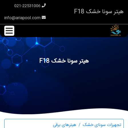
021-22531006
هیتر سونا خشک F18
info@ariapool.com
هیتر سونا خشک F18
تجهیزات سونای خشک
هیترهای برقی