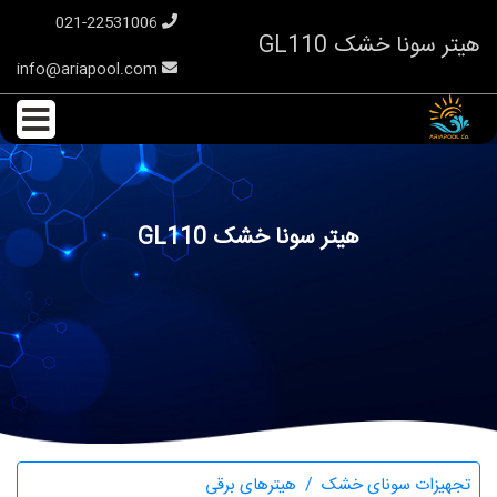
021-22531006
هیتر سونا خشک GL110
info@ariapool.com
هیتر سونا خشک GL110
تجهیزات سونای خشک
هیترهای برقی