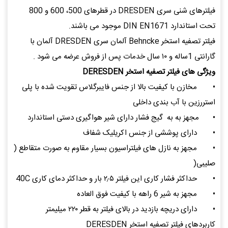
فیلترهای شنی سری DRESDEN در قطرهای 500، 600 و 800
تحت استاندارد DIN EN1671 موجود می باشند.
فیلتر تصفیه استخر Behncke آلمان سری DRESDEN آلمان با
گارانتی 1ساله و ۱۰ سال خدمات پس از فروش عرضه می شود .
ویژگی های فیلتر تصفیه استخر DERESDEN
•
مخازن با کیفیت بالا از جنس فایبرگلاس تقویت شده با پلی
استررزین با آب بندی داخلی
•
مجهز به به گیج فشار دارای شیر هواگیری دستی استاندارد
•
دارای پوششی از جنس اکریلیک شفاف
•
مجهز به نازل های فیلتراسیون بسیار مقاوم به صورت متقاطع (
صلیبی(
•
حداکثر فشار کاری این فیلتر ۲٫۵ بار و حداکثر دمای کاری 40C
•
مجهز به شیر 6 راهه با کیفیت فوق العاده
•
دارای دریچه بازدید در بالای فیلتر به قطر ۲۲۰ میلیمتر
کاربردهای فیلتر تصفیه استخر DERESDEN