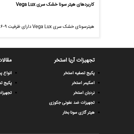
کاربردهای هیتر سونا خشک سری Vega Lux
هیترسونای خشک سری Vega Lux دارای ظرفیت ۹-۶ کیلو وات و مناسب برای حجم اتاق ۱۹-۱۲ متر مکعب و قابل استفاده در سونای خشک خانگی و عمومی می باشد.
تجهیزات آریا استخر
مقالات
پکیج تصفیه استخر
انواع 
اسکیمر استخر
پکیج ت
نردبان استخر
تجهیزات
تجهیزات ضد عفونی جکوزی
هیتر گازی سونا بخار