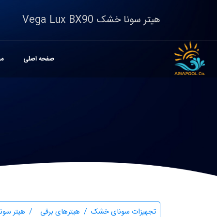
هیتر سونا خشک Vega Lux BX90
صفحه اصلی
مح
تجهیزات سونای خشک
هیترهای برقی
هیتر سونا خشک 