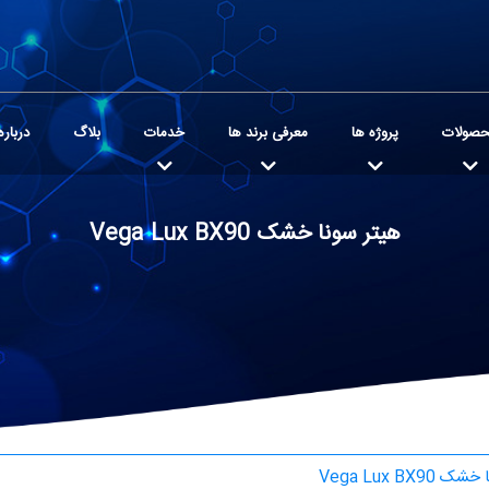
صولات
پروژه ها
معرفی برند ها
خدمات
بلاگ
درباره
هیتر سونا خشک Vega Lux BX90
Vega Lux BX90