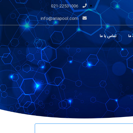
021-22531006
info@ariapool.com
 ما
تماس با ما