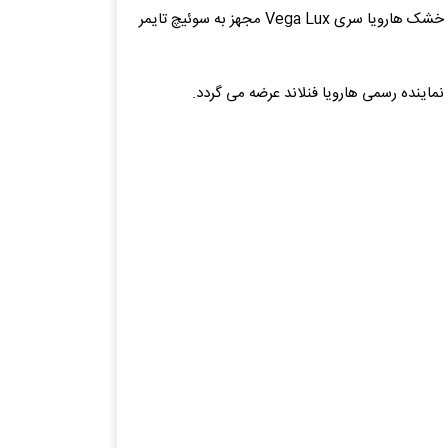
هیتر سونا خشک هارویا مدل Vega Lux با بدنه ای استیل و طراحی مدرن و متفاوت که استفاده از آن بسیار ساده است.هیتر سونای خشک هارویا سری Vega Lux مجهز به سوئیچ تایمر