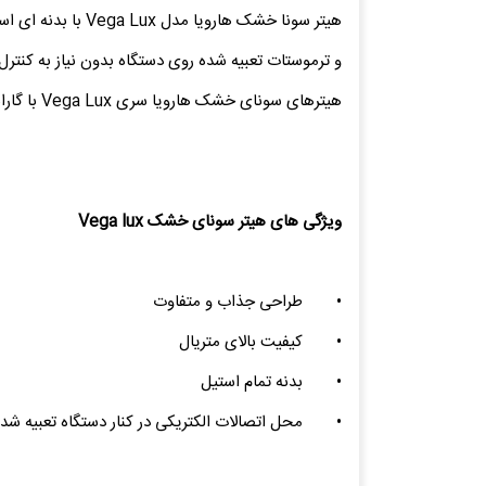
و ترموستات تعبیه شده روی دستگاه بدون نیاز به کنترل پنل است،
هیترهای سونای خشک هارویا سری Vega Lux با گارانتی یک ساله طبق شرایط تعیین شده در ضمانت نامه و خدمات پس از فروش نماینده رسمی هارویا فنلاند عرضه می گردد.
ویژگی های هیتر سونای خشک Vega lux
•
طراحی جذاب و متفاوت
•
کیفیت بالای متریال
•
بدنه تمام استیل
•
محل اتصالات الکتریکی در کنار دستگاه تعبیه ش