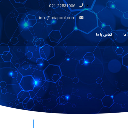
021-22531006
info@ariapool.com
 ما
تماس با ما