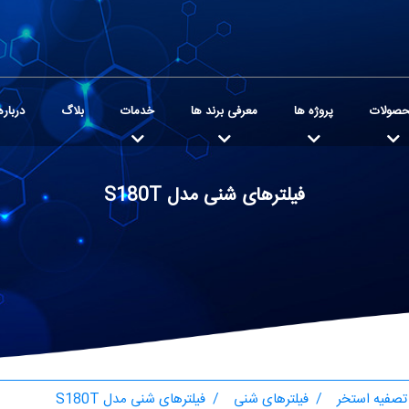
صولات
پروژه ها
معرفی برند ها
خدمات
بلاگ
درباره
فیلترهای شنی مدل S180T
تصفیه استخر
فیلترهای شنی
فیلترهای شنی مدل S180T