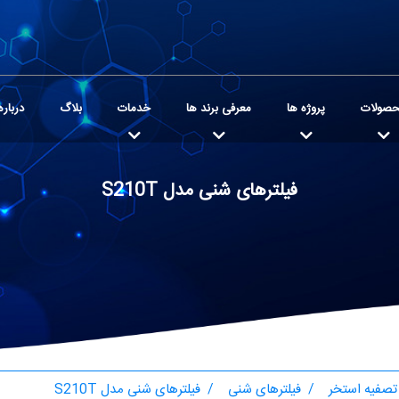
صولات
پروژه ها
معرفی برند ها
خدمات
بلاگ
درباره
فیلترهای شنی مدل S210T
تصفیه استخر
فیلترهای شنی
فیلترهای شنی مدل S210T