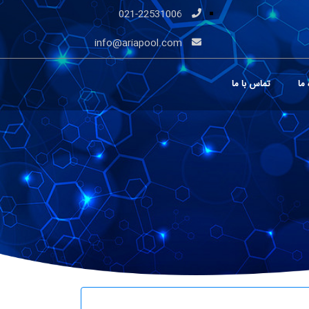
021-22531006
info@ariapool.com
 ما
تماس با ما