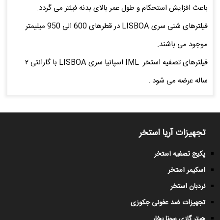
باعث افزایش استحکام و طول عمر بالای بدنه فیلتر می گردد.
فیلترهای شنی سری LISBOA در قطرهای 600 الی 950 میلیمتر
موجود می باشند.
فیلترهای تصفیه استخر IML اسپانیا سری LISBOA با گارانتی ۲
ساله عرضه می شود .
تجهیزات آریا استخر
پکیج تصفیه استخر
اسکیمر استخر
نردبان استخر
تجهیزات ضد عفونی جکوزی
هیتر گازی سونا بخار